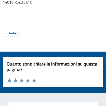
14018 Roatto (AT)
Indietro
Quanto sono chiare le informazioni su questa
pagina?
Valuta da 1 a 5 stelle la pagina
Valuta 1 stelle su 5
Valuta 2 stelle su 5
Valuta 3 stelle su 5
Valuta 4 stelle su 5
Valuta 5 stelle su 5