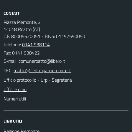
CONTATTI
Piazza Piemonte, 2
14018 Roatto (AT)
C.F. 80005620051 - P.Iva: 01197590050
Telefono:
0141 938114
Fax: 0141 938422
E-mail:
PEC:
Ufficio protocollo - Urp - Segreteria
Uffici e orari
Numeri utili
LINK UTILI
Regione Piemonte