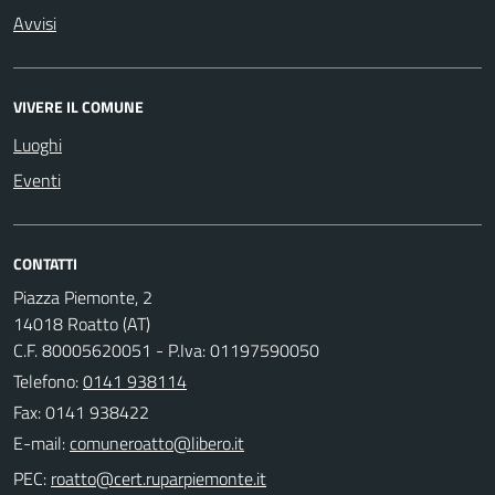
Avvisi
VIVERE IL COMUNE
Luoghi
Eventi
CONTATTI
Piazza Piemonte, 2
14018 Roatto (AT)
C.F. 80005620051 - P.Iva: 01197590050
Telefono:
0141 938114
Fax: 0141 938422
E-mail:
PEC: