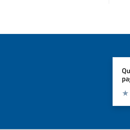
Qu
pa
Valut
Valu