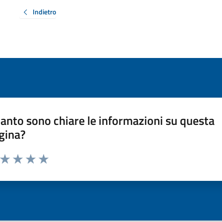
Indietro
anto sono chiare le informazioni su questa
gina?
a da 1 a 5 stelle la pagina
ta 1 stelle su 5
Valuta 2 stelle su 5
Valuta 3 stelle su 5
Valuta 4 stelle su 5
Valuta 5 stelle su 5