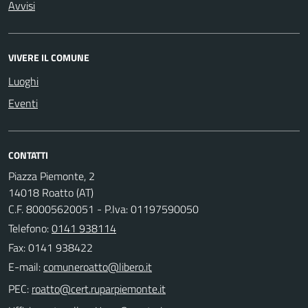
Avvisi
VIVERE IL COMUNE
Luoghi
Eventi
CONTATTI
Piazza Piemonte, 2
14018 Roatto (AT)
C.F. 80005620051 - P.Iva: 01197590050
Telefono:
0141 938114
Fax: 0141 938422
E-mail:
PEC: