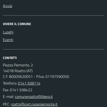
Avvisi
VIVERE IL COMUNE
Luoghi
Eventi
CONTATTI
Piazza Piemonte, 2
14018 Roatto (AT)
C.F. 80005620051 - P.Iva: 01197590050
Telefono:
0141 938114
Fax: 0141 938422
E-mail:
PEC: