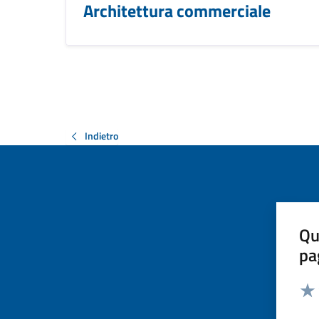
Architettura commerciale
Indietro
Qu
pa
Valut
Valu