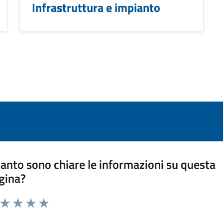
Infrastruttura e impianto
anto sono chiare le informazioni su questa
gina?
a da 1 a 5 stelle la pagina
ta 1 stelle su 5
Valuta 2 stelle su 5
Valuta 3 stelle su 5
Valuta 4 stelle su 5
Valuta 5 stelle su 5